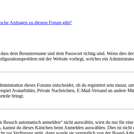
tische Anfragen zu diesem Forum gibt?
 dass dein Benutzername und dein Passwort richtig sind. Wenn dies der 
onfigurationsproblem mit der Website vorliegt, welches ein Administrato
istration dieses Forums entscheidet, ob du registriert sein musst, um Be
ispiel Avatarbilder, Private Nachrichten, E-Mail-Versand an andere Mit
rteile bringt.
Besuch automatisch anmelden“ nicht auswählst, wirst du nur für eine 
, kannst du dieses Kästchen beim Anmelden auswählen. Dies ist nicht
icht zur Verfügung steht, dann wurde sie vermutlich von der Board-Admi