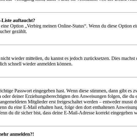
-Liste auftaucht?
n eine Option „Verbirg meinen Online-Status“. Wenn du diese Option ei
ucher gezählt.
 nicht wieder mitteilen, du kannst es jedoch zurücksetzen. Dies machs
 dich schnell wieder anmelden können.
richtige Passwort eingegeben hast. Wenn diese stimmen, dann gibt es
ern oder deiner Erziehungsberechtigten den Anweisungen folgen, die du e
 angemeldeten Mitglieder erst freigeschaltet werden – entweder musst du
. Wenn du eine E-Mail erhalten hast, folge den dort enthaltenen Anweis
nn du dir sicher bist, dass deine E-Mail-Adresse korrekt eingegeben w
t mehr anmelden?!