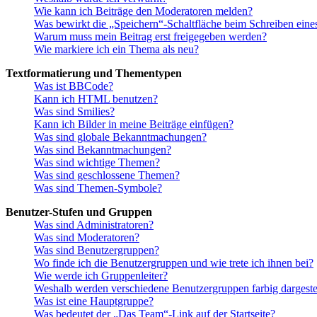
Wie kann ich Beiträge den Moderatoren melden?
Was bewirkt die „Speichern“-Schaltfläche beim Schreiben eine
Warum muss mein Beitrag erst freigegeben werden?
Wie markiere ich ein Thema als neu?
Textformatierung und Thementypen
Was ist BBCode?
Kann ich HTML benutzen?
Was sind Smilies?
Kann ich Bilder in meine Beiträge einfügen?
Was sind globale Bekanntmachungen?
Was sind Bekanntmachungen?
Was sind wichtige Themen?
Was sind geschlossene Themen?
Was sind Themen-Symbole?
Benutzer-Stufen und Gruppen
Was sind Administratoren?
Was sind Moderatoren?
Was sind Benutzergruppen?
Wo finde ich die Benutzergruppen und wie trete ich ihnen bei?
Wie werde ich Gruppenleiter?
Weshalb werden verschiedene Benutzergruppen farbig dargestel
Was ist eine Hauptgruppe?
Was bedeutet der „Das Team“-Link auf der Startseite?