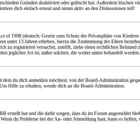
rschieden Gründen deaktiviert oder gelöscht hat. Außerdem löschen vie
triere dich einfach erneut und nimm aktiv an den Diskussionen teil!
 of 1998 (deutsch: Gesetz zum Schutz der Privatsphäre von Kindern im
ern unter 13 Jahren erheben, hierzu die Zustimmung der Eltern bezieh
 dich zu registrieren versuchst, zutrifft, ziehe einen rechtlichen Beist
ten jeglicher Art ist; außer solchen, die weiter unten behandelt werden.
it dem du dich anmelden möchtest, von der Board-Administration gespe
Um Hilfe zu erhalten, wende dich an die Board-Administration.
BB erstellt hat und die dafür sorgen, dass du im Forum angemeldet ble
t. Wenn du Probleme bei der An- oder Abmeldung hast, kann es helfen,