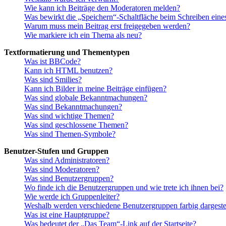
Wie kann ich Beiträge den Moderatoren melden?
Was bewirkt die „Speichern“-Schaltfläche beim Schreiben eine
Warum muss mein Beitrag erst freigegeben werden?
Wie markiere ich ein Thema als neu?
Textformatierung und Thementypen
Was ist BBCode?
Kann ich HTML benutzen?
Was sind Smilies?
Kann ich Bilder in meine Beiträge einfügen?
Was sind globale Bekanntmachungen?
Was sind Bekanntmachungen?
Was sind wichtige Themen?
Was sind geschlossene Themen?
Was sind Themen-Symbole?
Benutzer-Stufen und Gruppen
Was sind Administratoren?
Was sind Moderatoren?
Was sind Benutzergruppen?
Wo finde ich die Benutzergruppen und wie trete ich ihnen bei?
Wie werde ich Gruppenleiter?
Weshalb werden verschiedene Benutzergruppen farbig dargestel
Was ist eine Hauptgruppe?
Was bedeutet der „Das Team“-Link auf der Startseite?