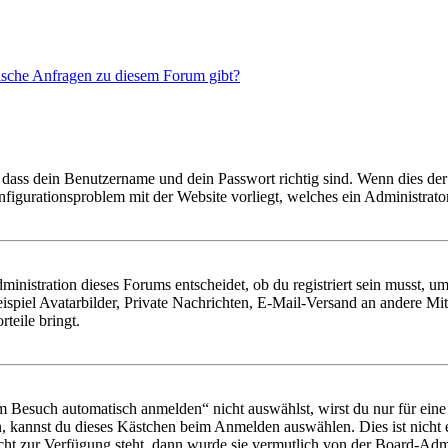
tische Anfragen zu diesem Forum gibt?
 dass dein Benutzername und dein Passwort richtig sind. Wenn dies der 
onfigurationsproblem mit der Website vorliegt, welches ein Administrato
istration dieses Forums entscheidet, ob du registriert sein musst, um Be
ispiel Avatarbilder, Private Nachrichten, E-Mail-Versand an andere Mit
rteile bringt.
Besuch automatisch anmelden“ nicht auswählst, wirst du nur für eine 
, kannst du dieses Kästchen beim Anmelden auswählen. Dies ist nicht
icht zur Verfügung steht, dann wurde sie vermutlich von der Board-Admi