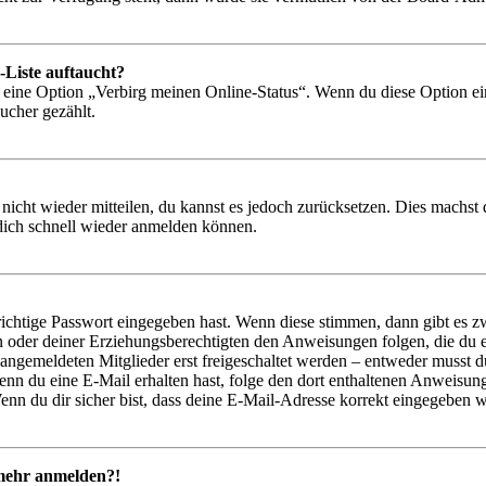
-Liste auftaucht?
n eine Option „Verbirg meinen Online-Status“. Wenn du diese Option ei
ucher gezählt.
 nicht wieder mitteilen, du kannst es jedoch zurücksetzen. Dies machs
 dich schnell wieder anmelden können.
richtige Passwort eingegeben hast. Wenn diese stimmen, dann gibt es
ern oder deiner Erziehungsberechtigten den Anweisungen folgen, die du e
 angemeldeten Mitglieder erst freigeschaltet werden – entweder musst du
. Wenn du eine E-Mail erhalten hast, folge den dort enthaltenen Anweis
nn du dir sicher bist, dass deine E-Mail-Adresse korrekt eingegeben w
t mehr anmelden?!