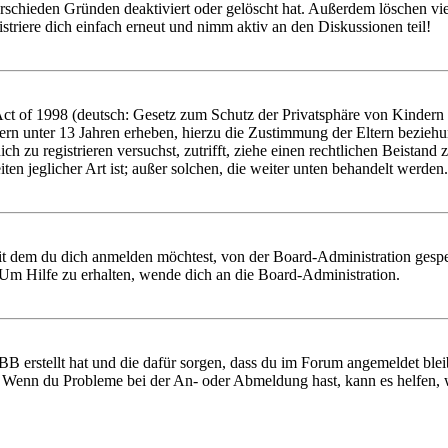
rschieden Gründen deaktiviert oder gelöscht hat. Außerdem löschen vie
triere dich einfach erneut und nimm aktiv an den Diskussionen teil!
 of 1998 (deutsch: Gesetz zum Schutz der Privatsphäre von Kindern im
ern unter 13 Jahren erheben, hierzu die Zustimmung der Eltern bezieh
 dich zu registrieren versuchst, zutrifft, ziehe einen rechtlichen Beist
ten jeglicher Art ist; außer solchen, die weiter unten behandelt werden.
it dem du dich anmelden möchtest, von der Board-Administration gespe
Um Hilfe zu erhalten, wende dich an die Board-Administration.
BB erstellt hat und die dafür sorgen, dass du im Forum angemeldet ble
t. Wenn du Probleme bei der An- oder Abmeldung hast, kann es helfen,