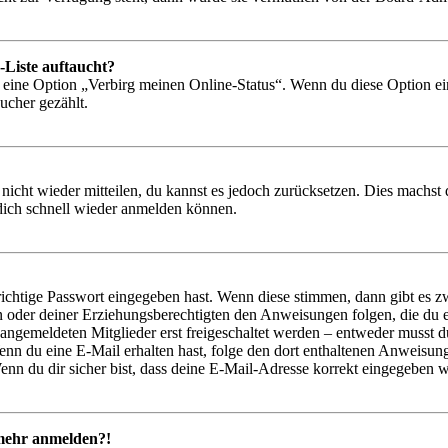
-Liste auftaucht?
n eine Option „Verbirg meinen Online-Status“. Wenn du diese Option ei
ucher gezählt.
 nicht wieder mitteilen, du kannst es jedoch zurücksetzen. Dies machs
 dich schnell wieder anmelden können.
richtige Passwort eingegeben hast. Wenn diese stimmen, dann gibt es
ern oder deiner Erziehungsberechtigten den Anweisungen folgen, die du e
 angemeldeten Mitglieder erst freigeschaltet werden – entweder musst du
. Wenn du eine E-Mail erhalten hast, folge den dort enthaltenen Anweis
nn du dir sicher bist, dass deine E-Mail-Adresse korrekt eingegeben w
t mehr anmelden?!