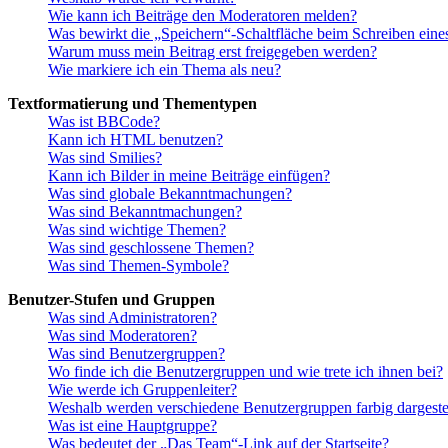
Wie kann ich Beiträge den Moderatoren melden?
Was bewirkt die „Speichern“-Schaltfläche beim Schreiben eine
Warum muss mein Beitrag erst freigegeben werden?
Wie markiere ich ein Thema als neu?
Textformatierung und Thementypen
Was ist BBCode?
Kann ich HTML benutzen?
Was sind Smilies?
Kann ich Bilder in meine Beiträge einfügen?
Was sind globale Bekanntmachungen?
Was sind Bekanntmachungen?
Was sind wichtige Themen?
Was sind geschlossene Themen?
Was sind Themen-Symbole?
Benutzer-Stufen und Gruppen
Was sind Administratoren?
Was sind Moderatoren?
Was sind Benutzergruppen?
Wo finde ich die Benutzergruppen und wie trete ich ihnen bei?
Wie werde ich Gruppenleiter?
Weshalb werden verschiedene Benutzergruppen farbig dargestel
Was ist eine Hauptgruppe?
Was bedeutet der „Das Team“-Link auf der Startseite?