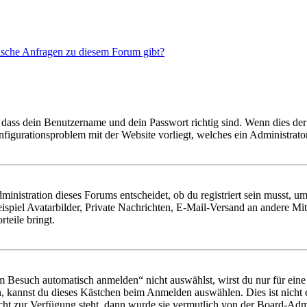
tische Anfragen zu diesem Forum gibt?
 dass dein Benutzername und dein Passwort richtig sind. Wenn dies der 
onfigurationsproblem mit der Website vorliegt, welches ein Administrato
istration dieses Forums entscheidet, ob du registriert sein musst, um Be
ispiel Avatarbilder, Private Nachrichten, E-Mail-Versand an andere Mit
rteile bringt.
Besuch automatisch anmelden“ nicht auswählst, wirst du nur für eine 
, kannst du dieses Kästchen beim Anmelden auswählen. Dies ist nicht
icht zur Verfügung steht, dann wurde sie vermutlich von der Board-Admi