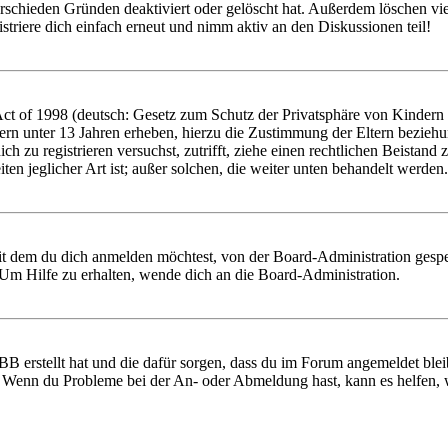
rschieden Gründen deaktiviert oder gelöscht hat. Außerdem löschen vie
triere dich einfach erneut und nimm aktiv an den Diskussionen teil!
 of 1998 (deutsch: Gesetz zum Schutz der Privatsphäre von Kindern im
ern unter 13 Jahren erheben, hierzu die Zustimmung der Eltern bezieh
 dich zu registrieren versuchst, zutrifft, ziehe einen rechtlichen Beist
ten jeglicher Art ist; außer solchen, die weiter unten behandelt werden.
it dem du dich anmelden möchtest, von der Board-Administration gespe
Um Hilfe zu erhalten, wende dich an die Board-Administration.
BB erstellt hat und die dafür sorgen, dass du im Forum angemeldet ble
t. Wenn du Probleme bei der An- oder Abmeldung hast, kann es helfen,