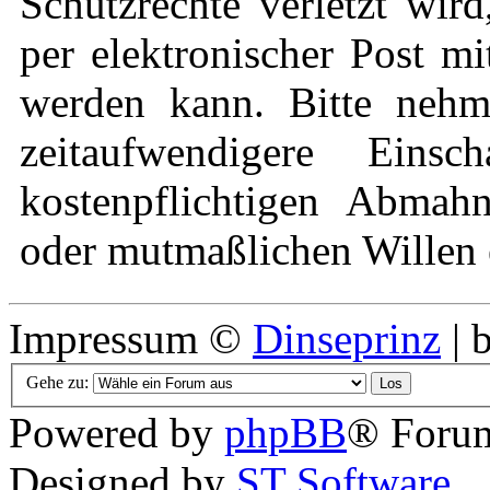
Schutzrechte verletzt wir
per elektronischer Post mi
werden kann. Bitte nehm
zeitaufwendigere Eins
kostenpflichtigen Abmah
oder mutmaßlichen Willen e
Impressum ©
Dinseprinz
| 
Gehe zu:
Powered by
phpBB
® Forum
Designed by
ST Software