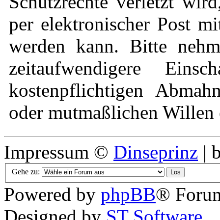
Schutzrechte verletzt wir
per elektronischer Post mi
werden kann. Bitte nehm
zeitaufwendigere Eins
kostenpflichtigen Abmah
oder mutmaßlichen Willen e
Impressum ©
Dinseprinz
| 
Gehe zu:
Powered by
phpBB
® Forum
Designed by
ST Software