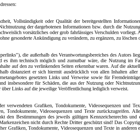
Adressen:
theit, Vollständigkeit oder Qualität der bereitgestellten Informati
r Nichtnutzung der dargebotenen Informationen bzw. durch die Nutzung
achweislich vorsätzliches oder grob fahrlässiges Verschulden vorliegt.
t ohne gesonderte Ankündigung zu verändern, zu ergänzen, zu löschen od
erlinks"), die außerhalb des Verantwortungsbereiches des Autors lieg
d es ihm technisch möglich und zumutbar wäre, die Nutzung im Falle
nhalte auf den zu verlinkenden Seiten erkennbar waren. Auf die aktuell
halb distanziert er sich hiermit ausdrücklich von allen Inhalten alle
nternetangebotes gesetzten Links und Verweise sowie für Fremdeinträ
te und insbesondere für Schäden, die aus der Nutzung oder Nichtnutzung
 über Links auf die jeweilige Veröffentlichung lediglich verweist.
te der verwendeten Grafiken, Tondokumente, Videosequenzen und Text
en, Tondokumente, Videosequenzen und Texte zurückzugreifen. Alle 
kt den Bestimmungen des jeweils gültigen Kennzeichenrechts und de
arkenzeichen nicht durch Rechte Dritter geschützt sind! Das Copyright f
cher Grafiken, Tondokumente, Videosequenzen und Texte in anderen el