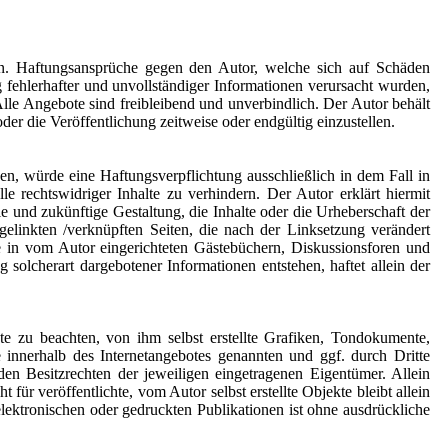
onen. Haftungsansprüche gegen den Autor, welche sich auf Schäden
 fehlerhafter und unvollständiger Informationen verursacht wurden,
 Alle Angebote sind freibleibend und unverbindlich. Der Autor behält
er die Veröffentlichung zeitweise oder endgültig einzustellen.
en, würde eine Haftungsverpflichtung ausschließlich in dem Fall in
 rechtswidriger Inhalte zu verhindern. Der Autor erklärt hiermit
e und zukünftige Gestaltung, die Inhalte oder die Urheberschaft der
r gelinkten /verknüpften Seiten, die nach der Linksetzung verändert
ge in vom Autor eingerichteten Gästebüchern, Diskussionsforen und
 solcherart dargebotener Informationen entstehen, haftet allein der
e zu beachten, von ihm selbst erstellte Grafiken, Tondokumente,
innerhalb des Internetangebotes genannten und ggf. durch Dritte
n Besitzrechten der jeweiligen eingetragenen Eigentümer. Allein
ür veröffentlichte, vom Autor selbst erstellte Objekte bleibt allein
ektronischen oder gedruckten Publikationen ist ohne ausdrückliche