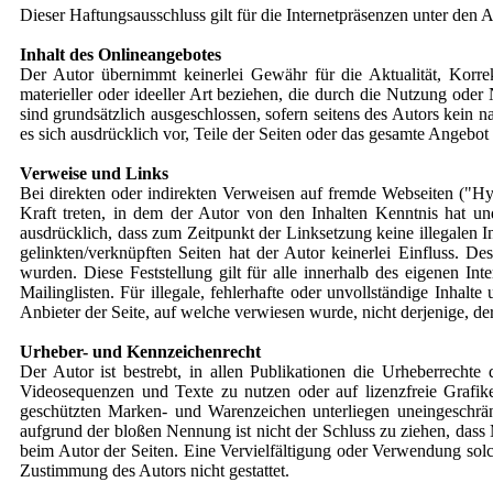
Dieser Haftungsausschluss gilt für die Internetpräsenzen unter den 
Inhalt des Onlineangebotes
Der Autor übernimmt keinerlei Gewähr für die Aktualität, Korrek
materieller oder ideeller Art beziehen, die durch die Nutzung ode
sind grundsätzlich ausgeschlossen, sofern seitens des Autors kein n
es sich ausdrücklich vor, Teile der Seiten oder das gesamte Angebo
Verweise und Links
Bei direkten oder indirekten Verweisen auf fremde Webseiten ("Hyp
Kraft treten, in dem der Autor von den Inhalten Kenntnis hat un
ausdrücklich, dass zum Zeitpunkt der Linksetzung keine illegalen I
gelinkten/verknüpften Seiten hat der Autor keinerlei Einfluss. Des
wurden. Diese Feststellung gilt für alle innerhalb des eigenen I
Mailinglisten. Für illegale, fehlerhafte oder unvollständige Inhal
Anbieter der Seite, auf welche verwiesen wurde, nicht derjenige, der
Urheber- und Kennzeichenrecht
Der Autor ist bestrebt, in allen Publikationen die Urheberrech
Videosequenzen und Texte zu nutzen oder auf lizenzfreie Grafik
geschützten Marken- und Warenzeichen unterliegen uneingeschrän
aufgrund der bloßen Nennung ist nicht der Schluss zu ziehen, dass M
beim Autor der Seiten. Eine Vervielfältigung oder Verwendung sol
Zustimmung des Autors nicht gestattet.