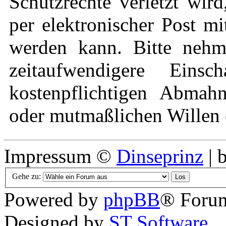
Schutzrechte verletzt wir
per elektronischer Post mi
werden kann. Bitte nehm
zeitaufwendigere Eins
kostenpflichtigen Abmah
oder mutmaßlichen Willen e
Impressum ©
Dinseprinz
| 
Gehe zu:
Powered by
phpBB
® Forum
Designed by
ST Software