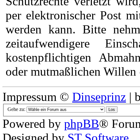
Schutzrechte verletzt wir
per elektronischer Post mi
werden kann. Bitte nehm
zeitaufwendigere Eins
kostenpflichtigen Abmah
oder mutmaßlichen Willen e
Impressum ©
Dinseprinz
| 
Gehe zu:
Powered by
phpBB
® Forum
Designed by
ST Software