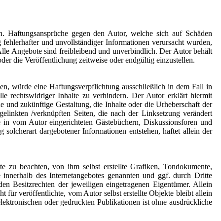
onen. Haftungsansprüche gegen den Autor, welche sich auf Schäden
 fehlerhafter und unvollständiger Informationen verursacht wurden,
 Alle Angebote sind freibleibend und unverbindlich. Der Autor behält
er die Veröffentlichung zeitweise oder endgültig einzustellen.
en, würde eine Haftungsverpflichtung ausschließlich in dem Fall in
 rechtswidriger Inhalte zu verhindern. Der Autor erklärt hiermit
e und zukünftige Gestaltung, die Inhalte oder die Urheberschaft der
r gelinkten /verknüpften Seiten, die nach der Linksetzung verändert
ge in vom Autor eingerichteten Gästebüchern, Diskussionsforen und
 solcherart dargebotener Informationen entstehen, haftet allein der
e zu beachten, von ihm selbst erstellte Grafiken, Tondokumente,
innerhalb des Internetangebotes genannten und ggf. durch Dritte
n Besitzrechten der jeweiligen eingetragenen Eigentümer. Allein
ür veröffentlichte, vom Autor selbst erstellte Objekte bleibt allein
ektronischen oder gedruckten Publikationen ist ohne ausdrückliche