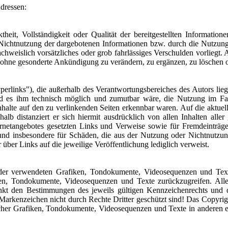
Adressen:
theit, Vollständigkeit oder Qualität der bereitgestellten Informati
r Nichtnutzung der dargebotenen Informationen bzw. durch die Nutzung
achweislich vorsätzliches oder grob fahrlässiges Verschulden vorliegt.
t ohne gesonderte Ankündigung zu verändern, zu ergänzen, zu löschen od
erlinks"), die außerhalb des Verantwortungsbereiches des Autors lieg
d es ihm technisch möglich und zumutbar wäre, die Nutzung im Falle
nhalte auf den zu verlinkenden Seiten erkennbar waren. Auf die aktuell
halb distanziert er sich hiermit ausdrücklich von allen Inhalten alle
nternetangebotes gesetzten Links und Verweise sowie für Fremdeinträ
te und insbesondere für Schäden, die aus der Nutzung oder Nichtnutzung
 über Links auf die jeweilige Veröffentlichung lediglich verweist.
te der verwendeten Grafiken, Tondokumente, Videosequenzen und Text
en, Tondokumente, Videosequenzen und Texte zurückzugreifen. Alle 
kt den Bestimmungen des jeweils gültigen Kennzeichenrechts und de
arkenzeichen nicht durch Rechte Dritter geschützt sind! Das Copyright f
cher Grafiken, Tondokumente, Videosequenzen und Texte in anderen el