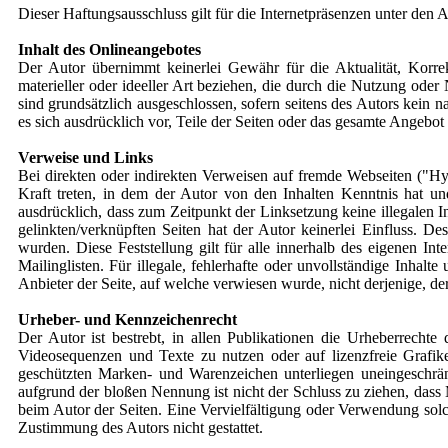
Dieser Haftungsausschluss gilt für die Internetpräsenzen unter den 
Inhalt des Onlineangebotes
Der Autor übernimmt keinerlei Gewähr für die Aktualität, Korrek
materieller oder ideeller Art beziehen, die durch die Nutzung ode
sind grundsätzlich ausgeschlossen, sofern seitens des Autors kein n
es sich ausdrücklich vor, Teile der Seiten oder das gesamte Angebo
Verweise und Links
Bei direkten oder indirekten Verweisen auf fremde Webseiten ("Hyp
Kraft treten, in dem der Autor von den Inhalten Kenntnis hat un
ausdrücklich, dass zum Zeitpunkt der Linksetzung keine illegalen I
gelinkten/verknüpften Seiten hat der Autor keinerlei Einfluss. Des
wurden. Diese Feststellung gilt für alle innerhalb des eigenen I
Mailinglisten. Für illegale, fehlerhafte oder unvollständige Inhal
Anbieter der Seite, auf welche verwiesen wurde, nicht derjenige, der
Urheber- und Kennzeichenrecht
Der Autor ist bestrebt, in allen Publikationen die Urheberrech
Videosequenzen und Texte zu nutzen oder auf lizenzfreie Grafik
geschützten Marken- und Warenzeichen unterliegen uneingeschrän
aufgrund der bloßen Nennung ist nicht der Schluss zu ziehen, dass M
beim Autor der Seiten. Eine Vervielfältigung oder Verwendung sol
Zustimmung des Autors nicht gestattet.