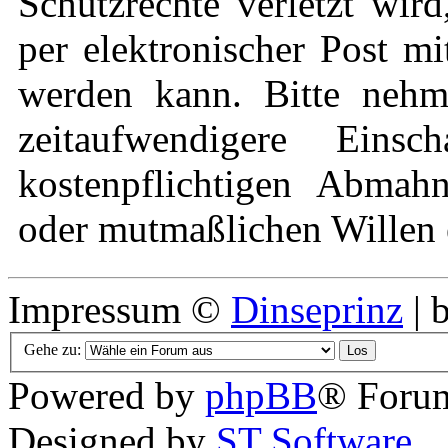
Schutzrechte verletzt wir
per elektronischer Post mi
werden kann. Bitte nehm
zeitaufwendigere Eins
kostenpflichtigen Abmah
oder mutmaßlichen Willen e
Impressum ©
Dinseprinz
| 
Gehe zu:
Powered by
phpBB
® Forum
Designed by
ST Software