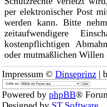
Schutzrechte verletzt wir
per elektronischer Post mi
werden kann. Bitte nehm
zeitaufwendigere Eins
kostenpflichtigen Abmah
oder mutmaßlichen Willen e
Impressum ©
Dinseprinz
| 
Gehe zu:
Powered by
phpBB
® Forum
Designed by
ST Software