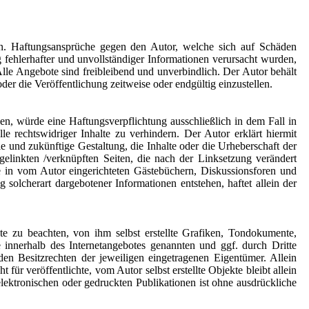
onen. Haftungsansprüche gegen den Autor, welche sich auf Schäden
 fehlerhafter und unvollständiger Informationen verursacht wurden,
 Alle Angebote sind freibleibend und unverbindlich. Der Autor behält
er die Veröffentlichung zeitweise oder endgültig einzustellen.
en, würde eine Haftungsverpflichtung ausschließlich in dem Fall in
 rechtswidriger Inhalte zu verhindern. Der Autor erklärt hiermit
e und zukünftige Gestaltung, die Inhalte oder die Urheberschaft der
r gelinkten /verknüpften Seiten, die nach der Linksetzung verändert
ge in vom Autor eingerichteten Gästebüchern, Diskussionsforen und
 solcherart dargebotener Informationen entstehen, haftet allein der
e zu beachten, von ihm selbst erstellte Grafiken, Tondokumente,
innerhalb des Internetangebotes genannten und ggf. durch Dritte
n Besitzrechten der jeweiligen eingetragenen Eigentümer. Allein
ür veröffentlichte, vom Autor selbst erstellte Objekte bleibt allein
ektronischen oder gedruckten Publikationen ist ohne ausdrückliche