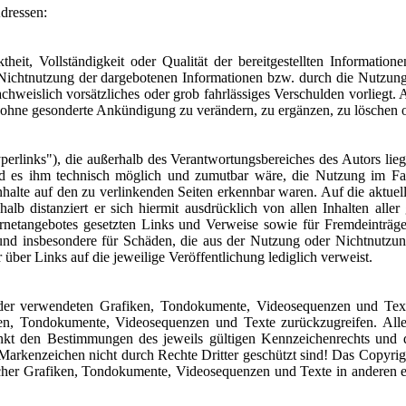
Adressen:
theit, Vollständigkeit oder Qualität der bereitgestellten Informati
r Nichtnutzung der dargebotenen Informationen bzw. durch die Nutzung
achweislich vorsätzliches oder grob fahrlässiges Verschulden vorliegt.
t ohne gesonderte Ankündigung zu verändern, zu ergänzen, zu löschen od
erlinks"), die außerhalb des Verantwortungsbereiches des Autors lieg
d es ihm technisch möglich und zumutbar wäre, die Nutzung im Falle
nhalte auf den zu verlinkenden Seiten erkennbar waren. Auf die aktuell
halb distanziert er sich hiermit ausdrücklich von allen Inhalten alle
nternetangebotes gesetzten Links und Verweise sowie für Fremdeinträ
te und insbesondere für Schäden, die aus der Nutzung oder Nichtnutzung
 über Links auf die jeweilige Veröffentlichung lediglich verweist.
te der verwendeten Grafiken, Tondokumente, Videosequenzen und Text
en, Tondokumente, Videosequenzen und Texte zurückzugreifen. Alle 
kt den Bestimmungen des jeweils gültigen Kennzeichenrechts und de
arkenzeichen nicht durch Rechte Dritter geschützt sind! Das Copyright f
cher Grafiken, Tondokumente, Videosequenzen und Texte in anderen el