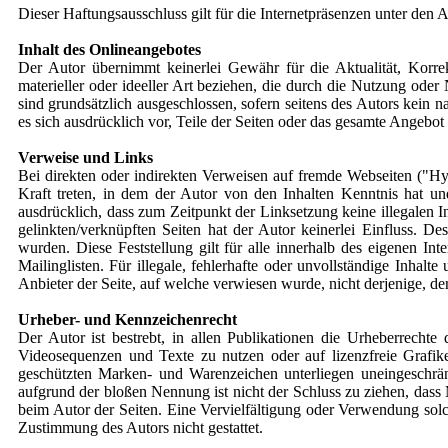
Dieser Haftungsausschluss gilt für die Internetpräsenzen unter den 
Inhalt des Onlineangebotes
Der Autor übernimmt keinerlei Gewähr für die Aktualität, Korrek
materieller oder ideeller Art beziehen, die durch die Nutzung ode
sind grundsätzlich ausgeschlossen, sofern seitens des Autors kein n
es sich ausdrücklich vor, Teile der Seiten oder das gesamte Angebo
Verweise und Links
Bei direkten oder indirekten Verweisen auf fremde Webseiten ("Hyp
Kraft treten, in dem der Autor von den Inhalten Kenntnis hat un
ausdrücklich, dass zum Zeitpunkt der Linksetzung keine illegalen I
gelinkten/verknüpften Seiten hat der Autor keinerlei Einfluss. Des
wurden. Diese Feststellung gilt für alle innerhalb des eigenen I
Mailinglisten. Für illegale, fehlerhafte oder unvollständige Inhal
Anbieter der Seite, auf welche verwiesen wurde, nicht derjenige, der
Urheber- und Kennzeichenrecht
Der Autor ist bestrebt, in allen Publikationen die Urheberrech
Videosequenzen und Texte zu nutzen oder auf lizenzfreie Grafik
geschützten Marken- und Warenzeichen unterliegen uneingeschrän
aufgrund der bloßen Nennung ist nicht der Schluss zu ziehen, dass M
beim Autor der Seiten. Eine Vervielfältigung oder Verwendung sol
Zustimmung des Autors nicht gestattet.