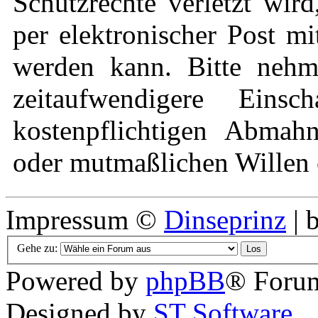
Schutzrechte verletzt wir
per elektronischer Post mi
werden kann. Bitte nehm
zeitaufwendigere Eins
kostenpflichtigen Abmah
oder mutmaßlichen Willen e
Impressum ©
Dinseprinz
| 
Gehe zu:
Powered by
phpBB
® Forum
Designed by
ST Software