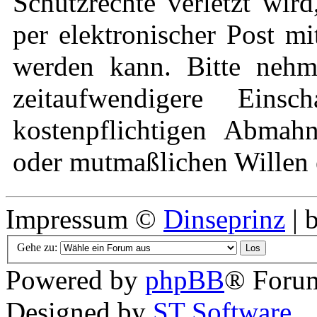
Schutzrechte verletzt wir
per elektronischer Post mi
werden kann. Bitte nehm
zeitaufwendigere Eins
kostenpflichtigen Abmah
oder mutmaßlichen Willen e
Impressum ©
Dinseprinz
| 
Gehe zu:
Powered by
phpBB
® Forum
Designed by
ST Software