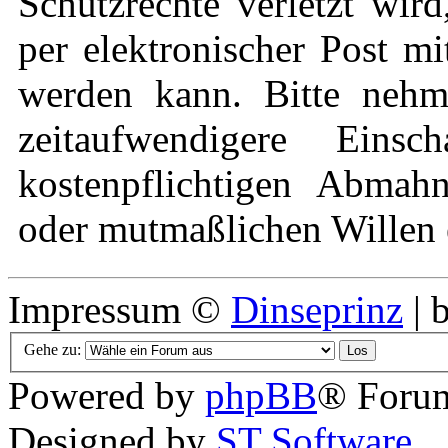
Schutzrechte verletzt wir
per elektronischer Post mi
werden kann. Bitte nehm
zeitaufwendigere Eins
kostenpflichtigen Abmah
oder mutmaßlichen Willen e
Impressum ©
Dinseprinz
| 
Gehe zu:
Powered by
phpBB
® Forum
Designed by
ST Software