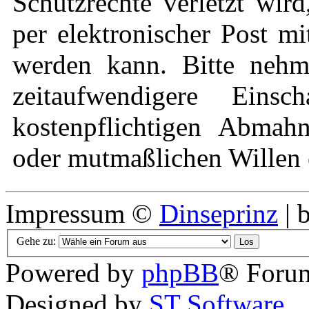
Schutzrechte verletzt wir
per elektronischer Post mi
werden kann. Bitte nehm
zeitaufwendigere Eins
kostenpflichtigen Abmah
oder mutmaßlichen Willen e
Impressum ©
Dinseprinz
| 
Gehe zu:
Powered by
phpBB
® Forum
Designed by
ST Software