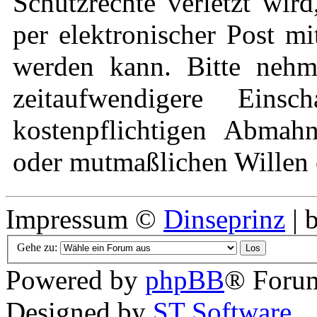
Schutzrechte verletzt wir
per elektronischer Post mi
werden kann. Bitte nehm
zeitaufwendigere Eins
kostenpflichtigen Abmah
oder mutmaßlichen Willen e
Impressum ©
Dinseprinz
| 
Gehe zu:
Powered by
phpBB
® Forum
Designed by
ST Software