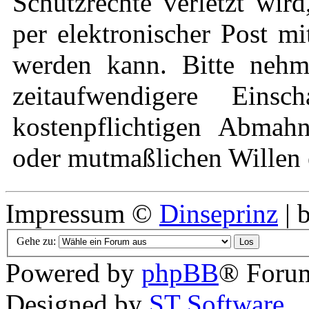
Schutzrechte verletzt wir
per elektronischer Post mi
werden kann. Bitte nehm
zeitaufwendigere Eins
kostenpflichtigen Abmah
oder mutmaßlichen Willen e
Impressum ©
Dinseprinz
| 
Gehe zu:
Powered by
phpBB
® Forum
Designed by
ST Software