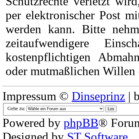
Schutzrechte verletzt wir
per elektronischer Post mi
werden kann. Bitte nehm
zeitaufwendigere Eins
kostenpflichtigen Abmah
oder mutmaßlichen Willen e
Impressum ©
Dinseprinz
| 
Gehe zu:
Powered by
phpBB
® Forum
Designed by
ST Software