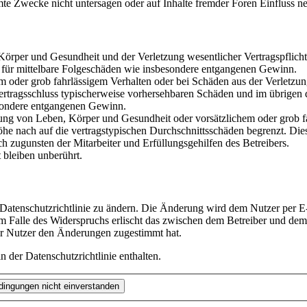
te Zwecke nicht untersagen oder auf Inhalte fremder Foren Einfluss n
rper und Gesundheit und der Verletzung wesentlicher Vertragspflichten
ch für mittelbare Folgeschäden wie insbesondere entgangenen Gewinn.
em oder grob fahrlässigem Verhalten oder bei Schäden aus der Verletz
i Vertragsschluss typischerweise vorhersehbaren Schäden und im übrigen
besondere entgangenen Gewinn.
ng von Leben, Körper und Gesundheit oder vorsätzlichem oder grob fah
e nach auf die vertragstypischen Durchschnittsschäden begrenzt. Dies
h zugunsten der Mitarbeiter und Erfüllungsgehilfen des Betreibers.
bleiben unberührt.
 Datenschutzrichtlinie zu ändern. Die Änderung wird dem Nutzer per E-
m Falle des Widerspruchs erlischt das zwischen dem Betreiber und dem 
er Nutzer den Änderungen zugestimmt hat.
 der Datenschutzrichtlinie enthalten.