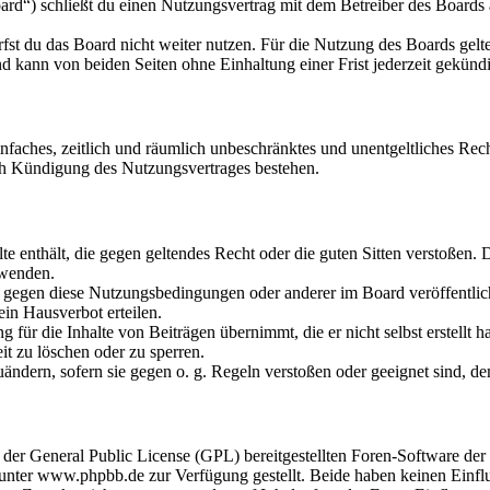
ard“) schließt du einen Nutzungsvertrag mit dem Betreiber des Boards 
fst du das Board nicht weiter nutzen. Für die Nutzung des Boards gelten
 kann von beiden Seiten ohne Einhaltung einer Frist jederzeit gekünd
 einfaches, zeitlich und räumlich unbeschränktes und unentgeltliches R
ch Kündigung des Nutzungsvertrages bestehen.
alte enthält, die gegen geltendes Recht oder die guten Sitten verstoßen. 
rwenden.
n gegen diese Nutzungsbedingungen oder anderer im Board veröffentli
in Hausverbot erteilen.
für die Inhalte von Beiträgen übernimmt, die er nicht selbst erstellt 
it zu löschen oder zu sperren.
uändern, sofern sie gegen o. g. Regeln verstoßen oder geeignet sind, 
r der General Public License (GPL) bereitgestellten Foren-Software 
ter www.phpbb.de zur Verfügung gestellt. Beide haben keinen Einflus