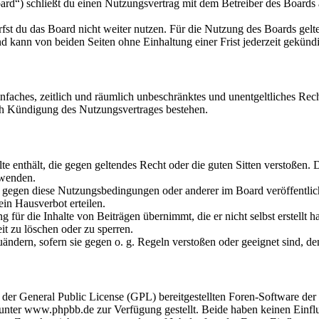
ard“) schließt du einen Nutzungsvertrag mit dem Betreiber des Boards 
fst du das Board nicht weiter nutzen. Für die Nutzung des Boards gelten
 kann von beiden Seiten ohne Einhaltung einer Frist jederzeit gekünd
 einfaches, zeitlich und räumlich unbeschränktes und unentgeltliches R
ch Kündigung des Nutzungsvertrages bestehen.
alte enthält, die gegen geltendes Recht oder die guten Sitten verstoßen. 
rwenden.
n gegen diese Nutzungsbedingungen oder anderer im Board veröffentli
in Hausverbot erteilen.
für die Inhalte von Beiträgen übernimmt, die er nicht selbst erstellt 
it zu löschen oder zu sperren.
uändern, sofern sie gegen o. g. Regeln verstoßen oder geeignet sind, 
r der General Public License (GPL) bereitgestellten Foren-Software 
ter www.phpbb.de zur Verfügung gestellt. Beide haben keinen Einflus