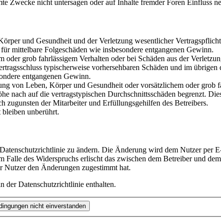
te Zwecke nicht untersagen oder auf Inhalte fremder Foren Einfluss n
rper und Gesundheit und der Verletzung wesentlicher Vertragspflichten
ch für mittelbare Folgeschäden wie insbesondere entgangenen Gewinn.
em oder grob fahrlässigem Verhalten oder bei Schäden aus der Verletz
i Vertragsschluss typischerweise vorhersehbaren Schäden und im übrigen
besondere entgangenen Gewinn.
ng von Leben, Körper und Gesundheit oder vorsätzlichem oder grob fah
e nach auf die vertragstypischen Durchschnittsschäden begrenzt. Dies
h zugunsten der Mitarbeiter und Erfüllungsgehilfen des Betreibers.
bleiben unberührt.
 Datenschutzrichtlinie zu ändern. Die Änderung wird dem Nutzer per E-
m Falle des Widerspruchs erlischt das zwischen dem Betreiber und dem 
er Nutzer den Änderungen zugestimmt hat.
 der Datenschutzrichtlinie enthalten.