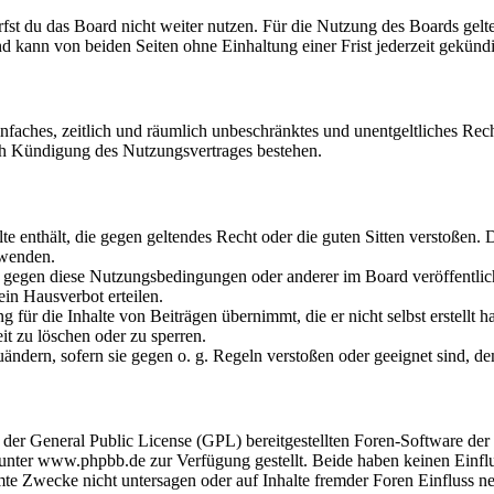
fst du das Board nicht weiter nutzen. Für die Nutzung des Boards gelten
 kann von beiden Seiten ohne Einhaltung einer Frist jederzeit gekünd
 einfaches, zeitlich und räumlich unbeschränktes und unentgeltliches R
ch Kündigung des Nutzungsvertrages bestehen.
alte enthält, die gegen geltendes Recht oder die guten Sitten verstoßen. 
rwenden.
n gegen diese Nutzungsbedingungen oder anderer im Board veröffentli
in Hausverbot erteilen.
für die Inhalte von Beiträgen übernimmt, die er nicht selbst erstellt 
it zu löschen oder zu sperren.
uändern, sofern sie gegen o. g. Regeln verstoßen oder geeignet sind, 
r der General Public License (GPL) bereitgestellten Foren-Software 
ter www.phpbb.de zur Verfügung gestellt. Beide haben keinen Einflus
te Zwecke nicht untersagen oder auf Inhalte fremder Foren Einfluss n