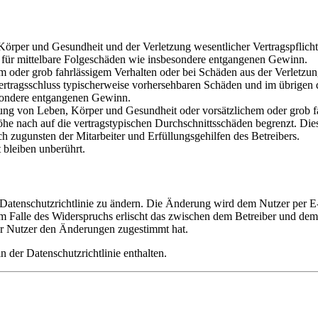
rper und Gesundheit und der Verletzung wesentlicher Vertragspflichten
ch für mittelbare Folgeschäden wie insbesondere entgangenen Gewinn.
em oder grob fahrlässigem Verhalten oder bei Schäden aus der Verletz
i Vertragsschluss typischerweise vorhersehbaren Schäden und im übrigen
besondere entgangenen Gewinn.
ng von Leben, Körper und Gesundheit oder vorsätzlichem oder grob fah
e nach auf die vertragstypischen Durchschnittsschäden begrenzt. Dies
h zugunsten der Mitarbeiter und Erfüllungsgehilfen des Betreibers.
bleiben unberührt.
 Datenschutzrichtlinie zu ändern. Die Änderung wird dem Nutzer per E-
m Falle des Widerspruchs erlischt das zwischen dem Betreiber und dem 
er Nutzer den Änderungen zugestimmt hat.
 der Datenschutzrichtlinie enthalten.